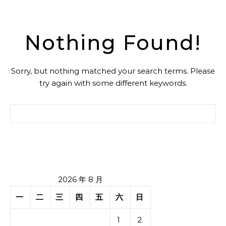
Nothing Found!
Sorry, but nothing matched your search terms. Please
try again with some different keywords.
搜索：
2026 年 8 月
一
二
三
四
五
六
日
1
2